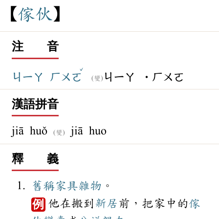
傢
伙
注 音
ˇ
ㄐㄧㄚ
ㄏㄨㄛ
ㄐㄧㄚ
˙ㄏㄨㄛ
(變)
漢語拼音
jiā huǒ
jiā huo
(變)
釋 義
舊稱
家具
雜物
。
他在搬到
新居
前，把家中的
傢
例