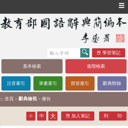
☰
學習筆記
基本檢索
進階檢索
注音索引
筆畫索引
部首索引
辭典附錄
首頁
>
辭典檢視
> 傢伙
:::
大
中
加入筆記
列 印
小