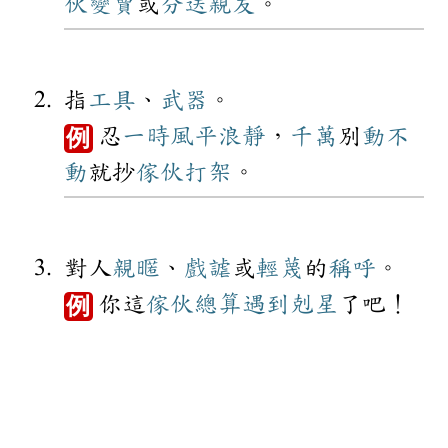
伙
變賣
或
分送
親友
。
指
工具
、
武器
。
忍
一時
風平浪靜
，
千萬
別
動不
例
動
就抄
傢伙
打架
。
對人
親暱
、
戲謔
或
輕蔑
的
稱呼
。
你這
傢伙
總算
遇到
剋星
了吧！
例