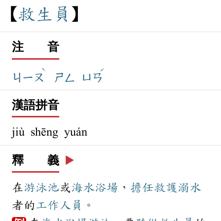
救
生
員
注 音
ˋ
ˊ
ㄐㄧㄡ
ㄕㄥ
ㄩㄢ
漢語拼音
jiù shēng yuán
釋 義
▶️
在
游泳池
或
海水浴場
，
擔任
救護
溺水
者的
工作
人員
。