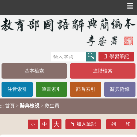
☰
學習筆記
基本檢索
進階檢索
注音索引
筆畫索引
部首索引
辭典附錄
首頁
>
辭典檢視
> 救生員
:::
大
中
加入筆記
列 印
小