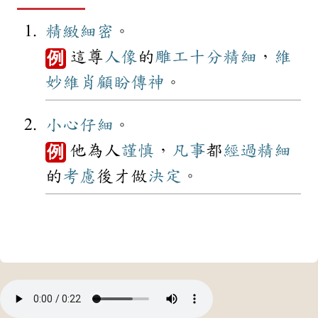
精緻
細密
。
這尊
人像
的
雕工
十分
精細
，
維
例
妙維肖
顧盼
傳神
。
小心
仔細
。
他為人
謹慎
，
凡事
都
經過
精細
例
的
考慮
後才做
決定
。