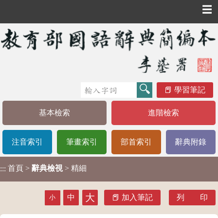
☰
學習筆記
基本檢索
進階檢索
注音索引
筆畫索引
部首索引
辭典附錄
首頁
>
辭典檢視
> 精細
:::
大
中
加入筆記
列 印
小