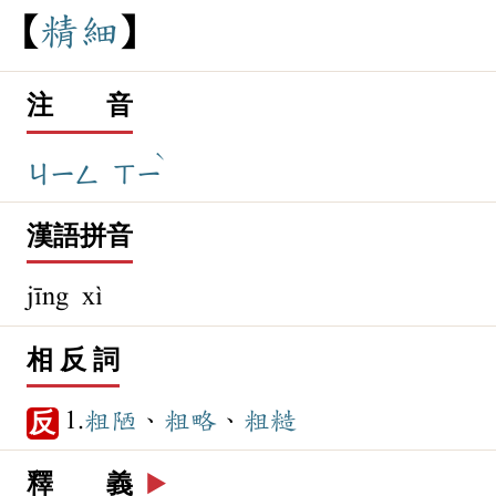
精
細
注 音
ˋ
ㄐㄧㄥ
ㄒㄧ
漢語拼音
jīng xì
相 反 詞
1.
粗陋
、
粗略
、
粗糙
反
釋 義
▶️