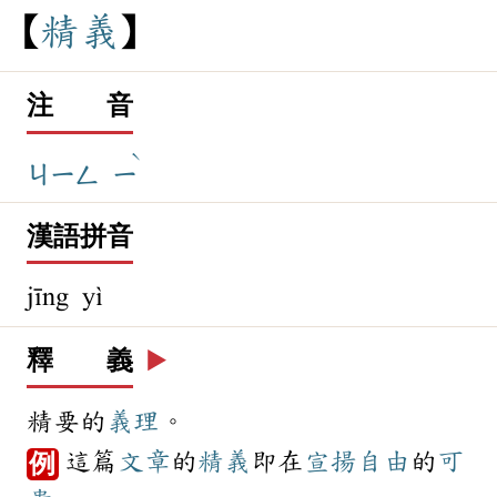
精
義
注 音
ˋ
ㄐㄧㄥ
ㄧ
漢語拼音
jīng yì
釋 義
▶️
精要的
義理
。
這篇
文章
的
精義
即在
宣揚
自由
的
可
例