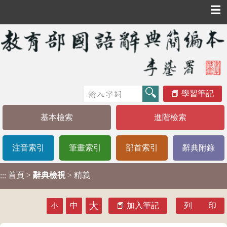
☰
學習筆記
基本檢索
進階檢索
注音索引
筆畫索引
部首索引
辭典附錄
首頁
>
辭典檢視
> 精義
:::
大
中
加入筆記
列 印
小