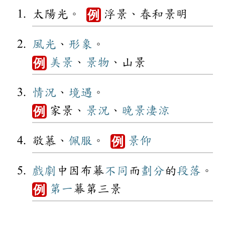
太陽光。
浮景、春和景明
例
風光
、
形象
。
美景
、
景物
、山景
例
情況
、
境遇
。
家景、
景況
、
晚景
淒涼
例
敬慕、
佩服
。
景仰
例
戲劇
中因布幕
不同
而
劃分
的
段落
。
第一
幕第三景
例