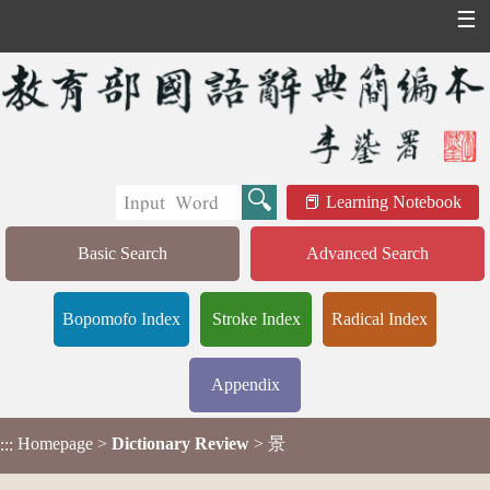
☰
Learning Notebook
Basic Search
Advanced Search
Bopomofo Index
Stroke Index
Radical Index
Appendix
Homepage
>
Dictionary Review
> 景
:::