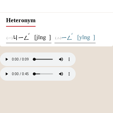
Heteronym
ˇ
ˇ
[jǐng ]
[yǐng ]
ㄐㄧㄥ
ㄧㄥ