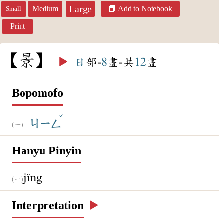
Large
Medium
Add to Notebook
Small
Print
景
▶️
日
部-
8
畫-共
12
畫
Bopomofo
ˇ
ㄐㄧㄥ
Hanyu Pinyin
jǐng
Interpretation
▶️