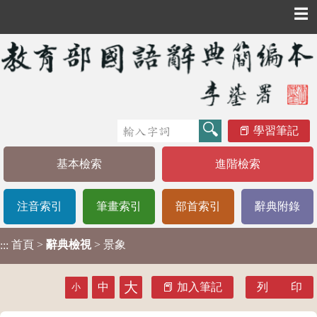
☰
學習筆記
基本檢索
進階檢索
注音索引
筆畫索引
部首索引
辭典附錄
首頁
>
辭典檢視
> 景象
:::
大
中
加入筆記
列 印
小