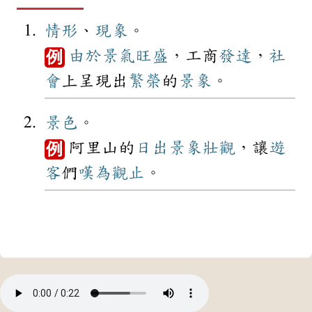
情形
、
現象
。
由於
景氣
旺盛
，工商
發達
，
社
例
會
上呈現出
繁榮
的
景象
。
景色
。
阿里山的
日出
景象
壯觀
，讓
遊
例
客
們
嘆為觀止
。