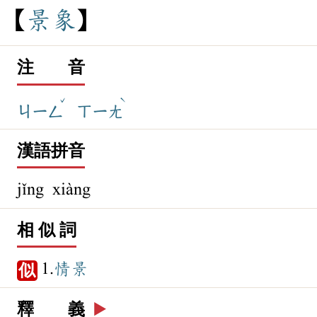
景
象
注 音
ˇ
ˋ
ㄐㄧㄥ
ㄒㄧㄤ
漢語拼音
jǐng xiàng
相 似 詞
1.
情景
似
釋 義
▶️