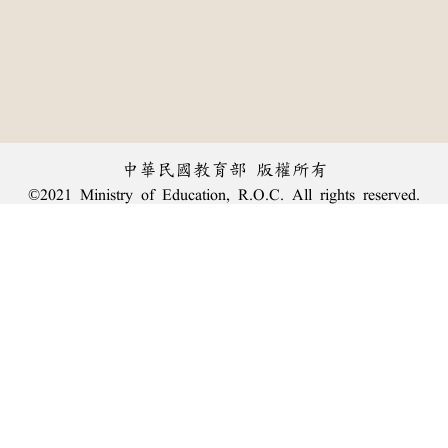
中華民國教育部 版權所有
©2021 Ministry of Education, R.O.C. All rights reserved.
︿
:::
個資法及隱私聲明
|
辭典公眾授權網
|
意見交流
|
網網相連
三峽總院區地址：新北市三峽區三樹路2號、
臺北院區地址：臺北市大安區和平東路一段179號、
回頂端
臺中院區地址：臺中市豐原區師範街67號
電話總機：
(02)7740-7890
、
傳真：(02)7740-7064、
TANet VoIP：9009-7890