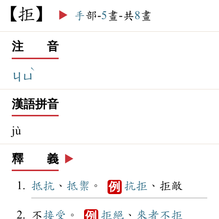
拒
▶️
手
部-
5
畫-共
8
畫
注 音
ˋ
ㄐㄩ
漢語拼音
jù
釋 義
▶️
抵抗
、
抵禦
。
抗拒
、拒敵
例
不
接受
。
拒絕
、
來者不拒
例