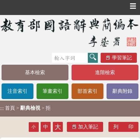
☰
學習筆記
基本檢索
進階檢索
注音索引
筆畫索引
部首索引
辭典附錄
首頁
>
辭典檢視
> 拒
:::
大
中
加入筆記
列 印
小