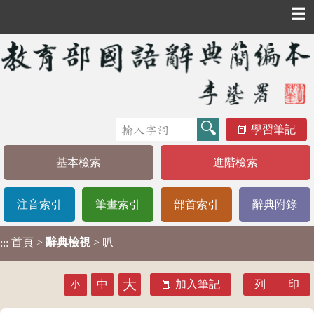
☰
學習筆記
基本檢索
進階檢索
注音索引
筆畫索引
部首索引
辭典附錄
首頁
>
辭典檢視
> 叭
:::
大
中
加入筆記
列 印
小