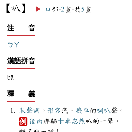
叭
▶️
口
部-
2
畫-共
5
畫
注 音
ㄅㄚ
漢語拼音
bā
釋 義
狀聲詞
。
形容
汽、
機車
的
喇叭
聲。
後面
那輛
卡車
忽然
叭的一聲，
例
嚇了我一跳！