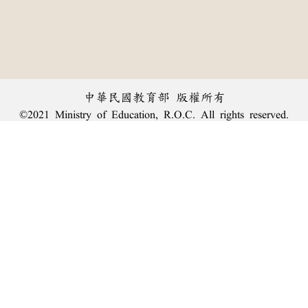
中華民國教育部 版權所有
©2021 Ministry of Education, R.O.C. All rights reserved.
︿
:::
個資法及隱私聲明
|
辭典公眾授權網
|
意見交流
|
網網相連
三峽總院區地址：新北市三峽區三樹路2號、
臺北院區地址：臺北市大安區和平東路一段179號、
回頂端
臺中院區地址：臺中市豐原區師範街67號
電話總機：
(02)7740-7890
、
傳真：(02)7740-7064、
TANet VoIP：9009-7890
線上人數: 2105