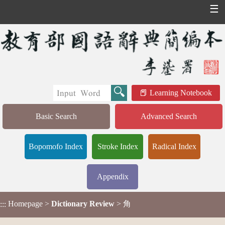
☰
Learning Notebook
Basic Search
Advanced Search
Bopomofo Index
Stroke Index
Radical Index
Appendix
Homepage
>
Dictionary Review
> 角
:::