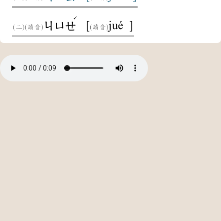
ˊ
[
jué ]
ㄐㄩㄝ
(讀音)
(讀音)