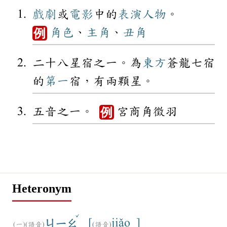
戲劇
或
電影
中的
表演
人物
。
角色
、
主角
、
丑角
例
二十八星宿之一。為
東方
蒼龍七宿
的
第一
宿，有兩顆星。
五音之一。
宮商角徵羽
例
Heteronym
ˇ
[
jiǎo ]
ㄐㄧㄠ
(語音)
(語音)