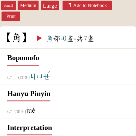
Large
Medium
Add to Notebook
Small
Print
角
▶️
角
部-
0
畫-共
7
畫
Bopomofo
ˊ
ㄐㄩㄝ
(讀音)
Hanyu Pinyin
jué
(讀音)
Interpretation