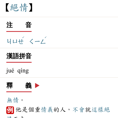
絕
情
注 音
ˊ
ˊ
ㄐㄩㄝ
ㄑㄧㄥ
漢語拼音
jué qíng
釋 義
▶️
無情
。
他是個重
情義
的人，
不會
就
這樣
絕
例