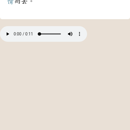
情
而去。