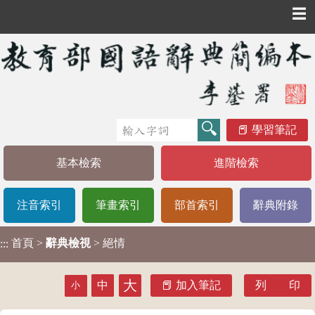
☰
學習筆記
基本檢索
進階檢索
注音索引
筆畫索引
部首索引
辭典附錄
首頁
>
辭典檢視
> 絕情
:::
大
中
加入筆記
列 印
小