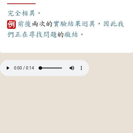
完全
相異
。
前後
兩次的
實驗
結果
迥異
，
因此
我
例
們
正在
尋找
問題
的
癥結
。