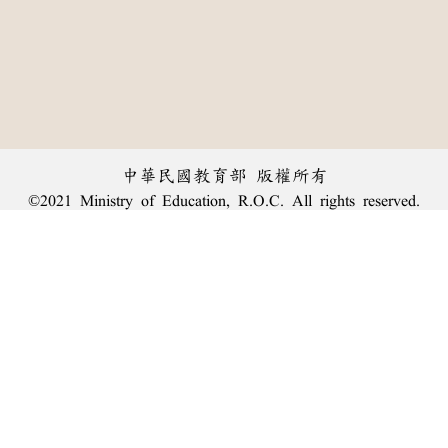
中華民國教育部 版權所有
©2021 Ministry of Education, R.O.C. All rights reserved.
︿
:::
個資法及隱私聲明
|
辭典公眾授權網
|
意見交流
|
網網相連
三峽總院區地址：新北市三峽區三樹路2號、
臺北院區地址：臺北市大安區和平東路一段179號、
回頂端
臺中院區地址：臺中市豐原區師範街67號
電話總機：
(02)7740-7890
、
傳真：(02)7740-7064、