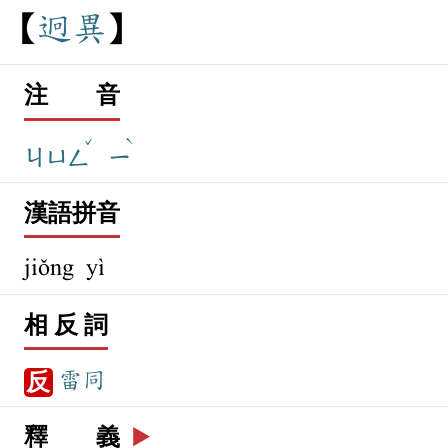
迥
異
注 音
ˇ
ˋ
ㄐㄩㄥ
ㄧ
漢語拼音
jiǒng yì
相 反 詞
雷同
反
釋 義
▶️