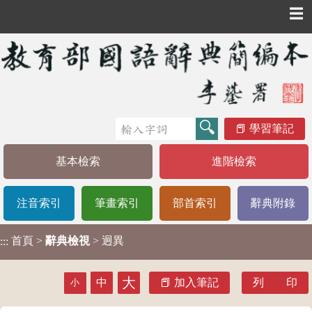
☰
學習筆記
基本檢索
進階檢索
注音索引
筆畫索引
部首索引
辭典附錄
首頁
>
辭典檢視
> 迥異
:::
大
中
加入筆記
列 印
小