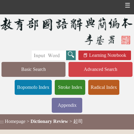
☰
Learning Notebook
Basic Search
Advanced Search
Bopomofo Index
Stroke Index
Radical Index
Appendix
Homepage
>
Dictionary Review
> 起司
:::