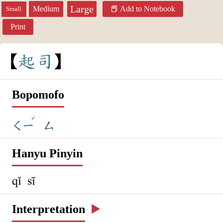
Large
Medium
Add to Notebook
Small
Print
起
司
Bopomofo
ˇ
ㄑㄧ
ㄙ
Hanyu Pinyin
qǐ sī
Interpretation
▶️