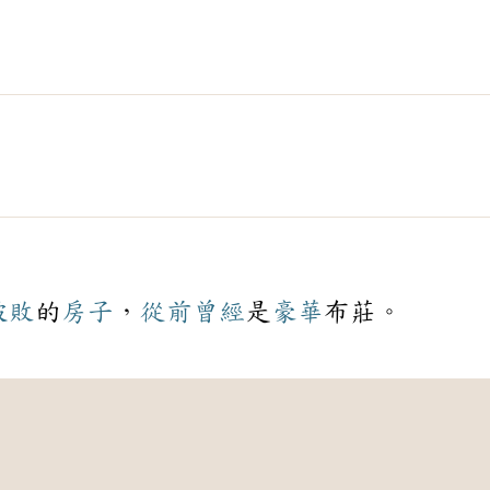
破敗
的
房子
，
從前
曾經
是
豪華
布莊。