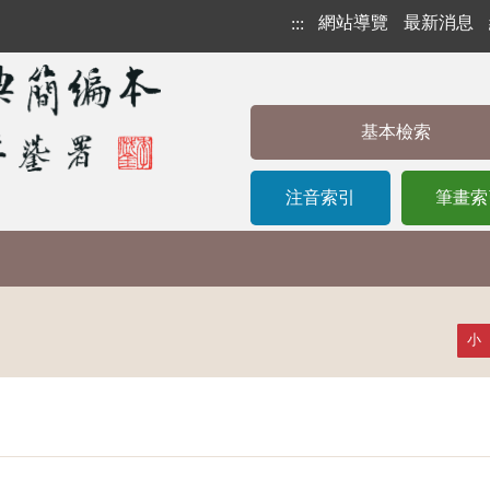
網站導覽
最新消息
:::
基本檢索
注音索引
筆畫索
小