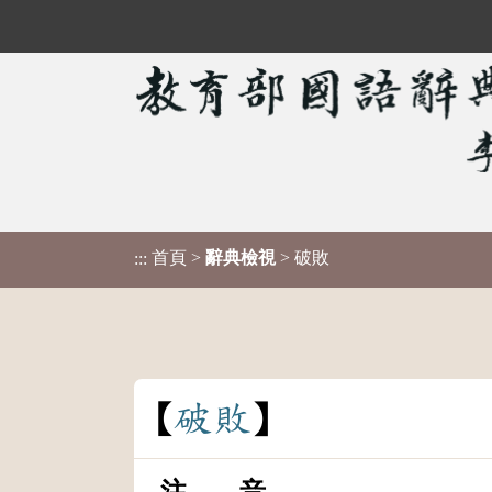
首頁
>
辭典檢視
> 破敗
:::
破
敗
注 音