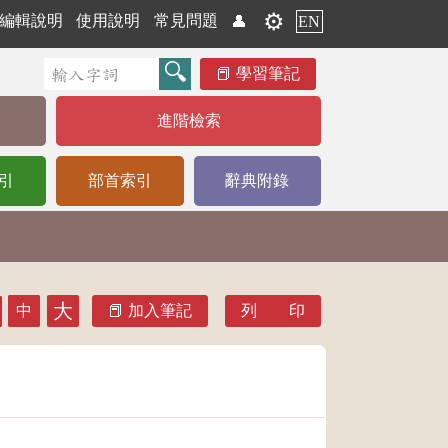
⚙️
編輯說明
使用說明
常見問題
👤
EN
學習筆記
進階檢索
引
部首索引
辭典附錄
大
中
加入筆記
列 印