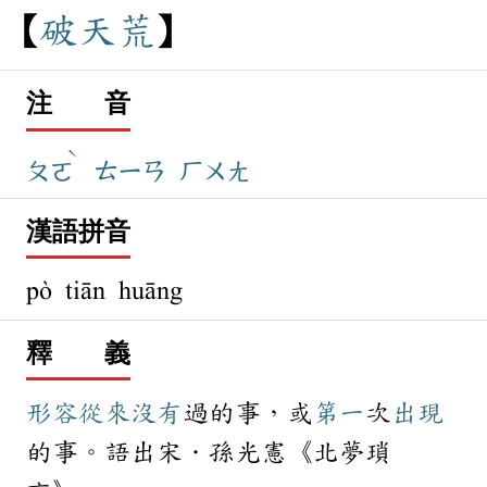
破
天
荒
注 音
ˋ
ㄆㄛ
ㄊㄧㄢ
ㄏㄨㄤ
漢語拼音
pò tiān huāng
釋 義
形容
從來
沒有
過的事，或
第一
次
出現
的事。語出宋．孫光憲《北夢瑣