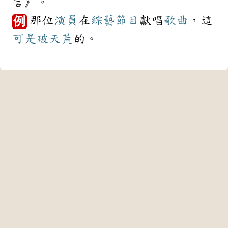
言》。
那位
演員
在
綜藝節目
獻唱
歌曲
，這
例
可是
破天荒
的。