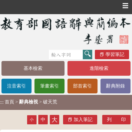
☰
學習筆記
基本檢索
進階檢索
注音索引
筆畫索引
部首索引
辭典附錄
首頁
>
辭典檢視
> 破天荒
:::
大
中
加入筆記
列 印
小