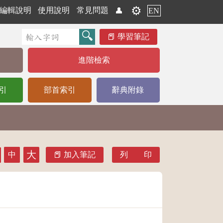
⚙️
編輯說明
使用說明
常見問題
👤
EN
學習筆記
進階檢索
引
部首索引
辭典附錄
大
中
加入筆記
列 印