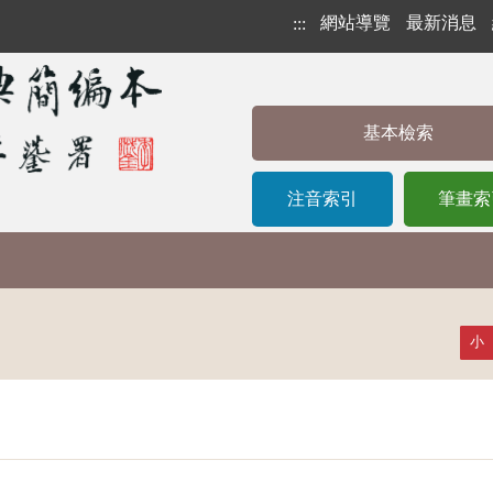
網站導覽
最新消息
:::
基本檢索
注音索引
筆畫索
小