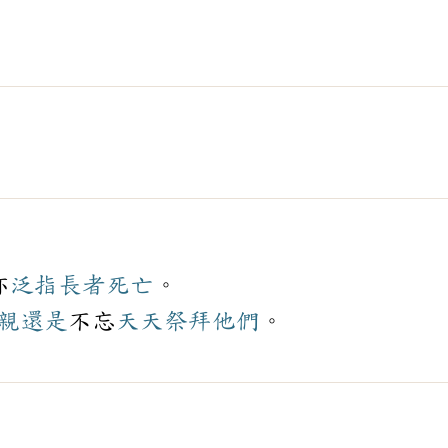
亦
泛指
長者
死亡
。
親
還是
不忘
天天
祭拜
他們
。