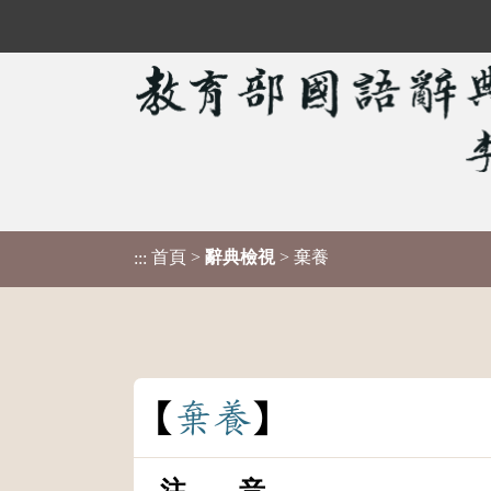
首頁
>
辭典檢視
> 棄養
:::
棄
養
注 音