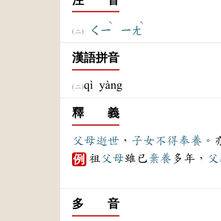
ˋ
ˋ
ㄑㄧ
ㄧㄤ
漢語拼音
qì yàng
釋 義
父母
逝世
，
子女
不得
奉養
。
祖
父母
雖已
棄養
多年，
父
例
多 音