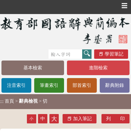
☰
學習筆記
基本檢索
進階檢索
注音索引
筆畫索引
部首索引
辭典附錄
首頁
>
辭典檢視
> 切
:::
大
中
加入筆記
列 印
小