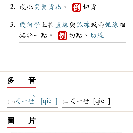
成批
買賣
貨物
。
切貨
例
幾何學
上指
直線
與
弧線
或兩
弧線
相
接於一點。
切點、
切線
例
多 音
ˋ
[qiè ]
[qiē ]
ㄑㄧㄝ
ㄑㄧㄝ
圖 片