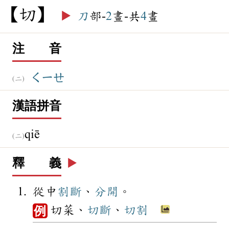
切
▶️
刀
部-
2
畫-共
4
畫
注 音
ㄑㄧㄝ
漢語拼音
qiē
釋 義
▶️
從中
割斷
、
分開
。
切菜、
切斷
、
切割
例