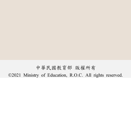
中華民國教育部 版權所有
©2021 Ministry of Education, R.O.C. All rights reserved.
︿
:::
個資法及隱私聲明
|
辭典公眾授權網
|
意見交流
|
網網相連
三峽總院區地址：新北市三峽區三樹路2號、
臺北院區地址：臺北市大安區和平東路一段179號、
回頂端