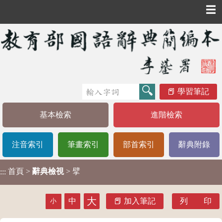
☰
學習筆記
基本檢索
進階檢索
注音索引
筆畫索引
部首索引
辭典附錄
首頁
>
辭典檢視
> 擘
:::
大
中
加入筆記
列 印
小