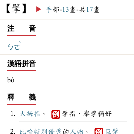
擘
▶️
手
部-
13
畫-共
17
畫
注 音
ˋ
ㄅㄛ
漢語拼音
bò
釋 義
大拇指
。
擘指、舉擘稱好
例
比喻
特別
優秀
的
人物
。
巨擘
例