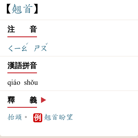
翹
首
注 音
ˊ
ˇ
ㄑㄧㄠ
ㄕㄡ
漢語拼音
qiáo shǒu
釋 義
▶️
抬頭
。
翹首盼望
例