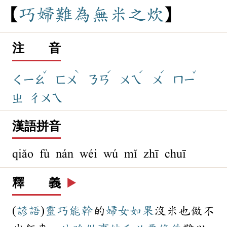
巧
婦
難
為
無
米
之
炊
注 音
ˇ
ˋ
ˊ
ˊ
ˊ
ˇ
ㄑㄧㄠ
ㄈㄨ
ㄋㄢ
ㄨㄟ
ㄨ
ㄇㄧ
ㄓ
ㄔㄨㄟ
漢語拼音
qiǎo fù nán wéi wú mǐ zhī chuī
釋 義
▶️
(
諺語
)
靈巧
能幹
的
婦女
如果
沒米也做不