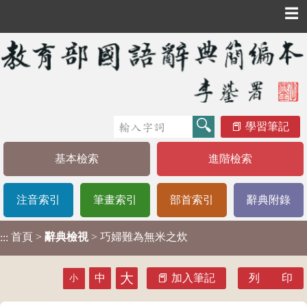
☰
學習筆記
基本檢索
進階檢索
注音索引
筆畫索引
部首索引
辭典附錄
首頁
>
辭典檢視
> 巧婦難為無米之炊
:::
大
中
加入筆記
列 印
小