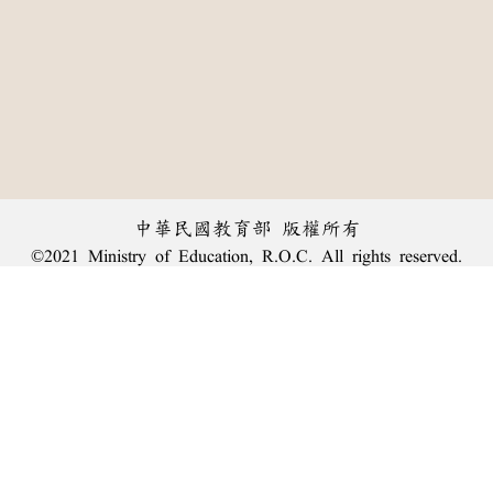
中華民國教育部 版權所有
©2021 Ministry of Education, R.O.C. All rights reserved.
︿
:::
個資法及隱私聲明
|
辭典公眾授權網
|
意見交流
|
網網相連
三峽總院區地址：新北市三峽區三樹路2號、
臺北院區地址：臺北市大安區和平東路一段179號、
回頂端
臺中院區地址：臺中市豐原區師範街67號