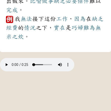
出飯來。
比喻
做事
缺乏
必要
條件
難以
完成
。
我
無法
接下這份
工作
，
因為
在
缺乏
例
經費
的
情況
之下，
實在
是
巧婦難為無
米之炊
。