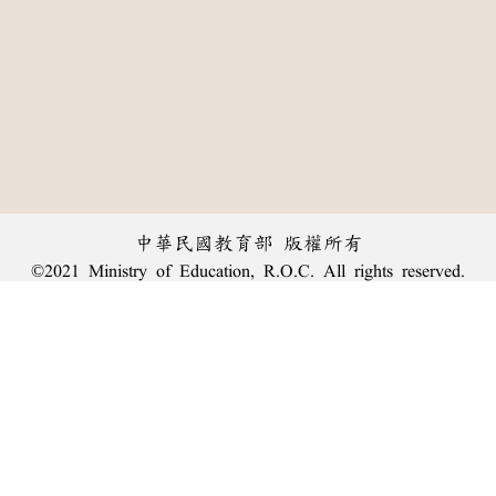
中華民國教育部 版權所有
©2021 Ministry of Education, R.O.C. All rights reserved.
︿
:::
個資法及隱私聲明
|
辭典公眾授權網
|
意見交流
|
網網相連
三峽總院區地址：新北市三峽區三樹路2號、
臺北院區地址：臺北市大安區和平東路一段179號、
回頂端