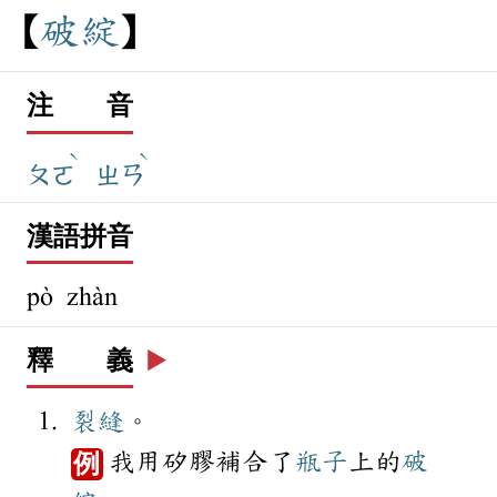
破
綻
注 音
ˋ
ˋ
ㄆㄛ
ㄓㄢ
漢語拼音
pò zhàn
釋 義
▶️
裂縫
。
我用矽膠補合了
瓶子
上的
破
例