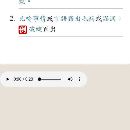
綻
。
比喻
事情
或
言語
露出
毛病
或
漏洞
。
破綻
百出
例