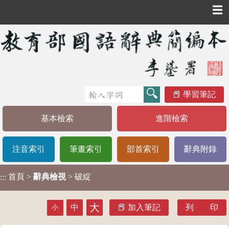
☰
學習筆記
基本檢索
進階檢索
注音索引
筆畫索引
部首索引
辭典附錄
首頁
>
辭典檢視
> 破綻
:::
大
中
加入筆記
列 印
小