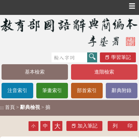
☰
學習筆記
基本檢索
進階檢索
注音索引
筆畫索引
部首索引
辭典附錄
首頁
>
辭典檢視
> 掮
:::
大
中
加入筆記
列 印
小