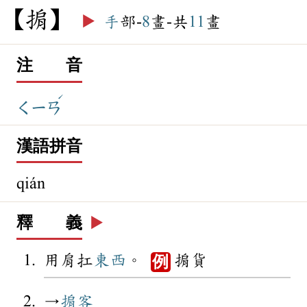
掮
▶️
手
部-
8
畫-共
11
畫
注 音
ˊ
ㄑㄧㄢ
漢語拼音
qián
釋 義
▶️
用肩扛
東西
。
掮貨
例
→
掮客