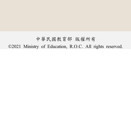
中華民國教育部 版權所有
©2021 Ministry of Education, R.O.C. All rights reserved.
︿
:::
個資法及隱私聲明
|
辭典公眾授權網
|
意見交流
|
網網相連
三峽總院區地址：新北市三峽區三樹路2號、
臺北院區地址：臺北市大安區和平東路一段179號、
回頂端
臺中院區地址：臺中市豐原區師範街67號
電話總機：
(02)7740-7890
、
傳真：(02)7740-7064、
TANet VoIP：9009-7890
線上人數: 1877