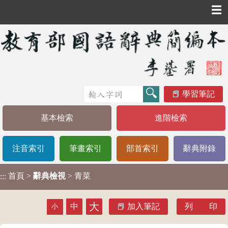
☰
學習筆記
基本檢索
進階檢索
注音索引
筆畫索引
部首索引
辭典附錄
首頁
>
辭典檢視
> 青菜
:::
大
中
加入筆記
列 印
小