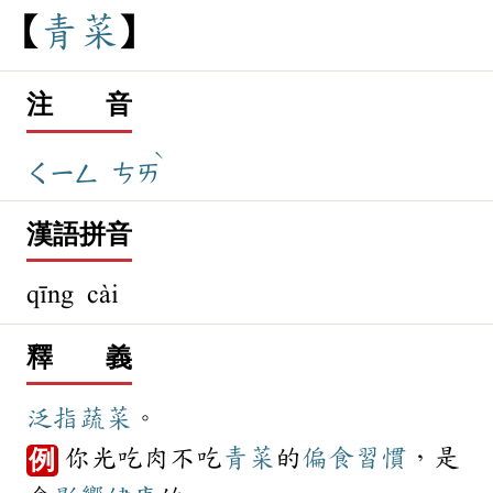
青
菜
注 音
ˋ
ㄑㄧㄥ
ㄘㄞ
漢語拼音
qīng cài
釋 義
泛指
蔬菜
。
你光吃肉不吃
青菜
的
偏食
習慣
，是
例