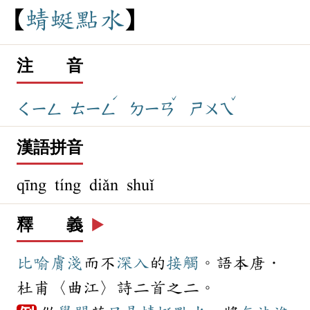
蜻
蜓
點
水
注 音
ˊ
ˇ
ˇ
ㄑㄧㄥ
ㄊㄧㄥ
ㄉㄧㄢ
ㄕㄨㄟ
漢語拼音
qīng tíng diǎn shuǐ
釋 義
▶️
比喻
膚淺
而不
深入
的
接觸
。語本唐．
杜甫〈曲江〉詩二首之二。