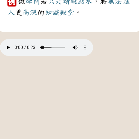
做
學問
若
只是
蜻蜓點水
，將
無法
進
例
入
更
高深
的
知識
殿堂
。