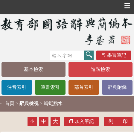
☰
學習筆記
基本檢索
進階檢索
注音索引
筆畫索引
部首索引
辭典附錄
首頁
>
辭典檢視
> 蜻蜓點水
:::
大
中
加入筆記
列 印
小