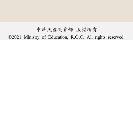
中華民國教育部 版權所有
©2021 Ministry of Education, R.O.C. All rights reserved.
︿
:::
個資法及隱私聲明
|
辭典公眾授權網
|
意見交流
|
網網相連
三峽總院區地址：新北市三峽區三樹路2號、
臺北院區地址：臺北市大安區和平東路一段179號、
回頂端
臺中院區地址：臺中市豐原區師範街67號
電話總機：
(02)7740-7890
、
傳真：(02)7740-7064、
TANet VoIP：9009-7890
線上人數: 3115
累積總人次: 239,809,810