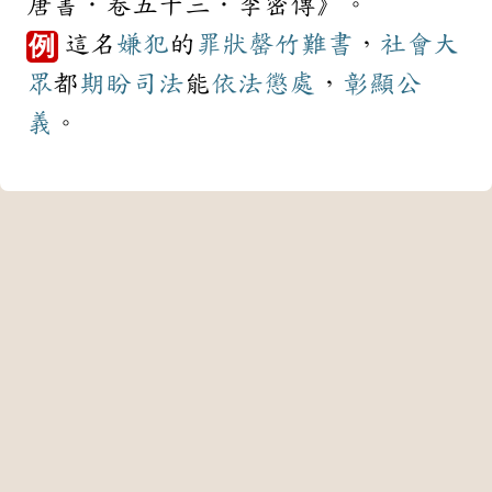
唐書．卷五十三．李密傳》。
這名
嫌犯
的
罪狀
罄竹難書
，
社會
大
例
眾
都
期盼
司法
能
依法
懲處
，
彰顯
公
義
。