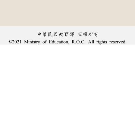
中華民國教育部 版權所有
©2021 Ministry of Education, R.O.C. All rights reserved.
︿
:::
個資法及隱私聲明
|
辭典公眾授權網
|
意見交流
|
網網相連
三峽總院區地址：新北市三峽區三樹路2號、
臺北院區地址：臺北市大安區和平東路一段179號、
回頂端
臺中院區地址：臺中市豐原區師範街67號
電話總機：
(02)7740-7890
、
傳真：(02)7740-7064、
TANet VoIP：9009-7890
線上人數: 1621
累積總人次: 240,039,380