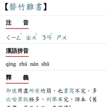
罄
竹
難
書
注 音
ˋ
ˊ
ˊ
ㄑㄧㄥ
ㄓㄨ
ㄋㄢ
ㄕㄨ
漢語拼音
qìng zhú nán shū
釋 義
即使
用盡
所有
竹簡，也
書寫
不完。多
比喻
罪狀
極多，
列舉
不完。語本《舊