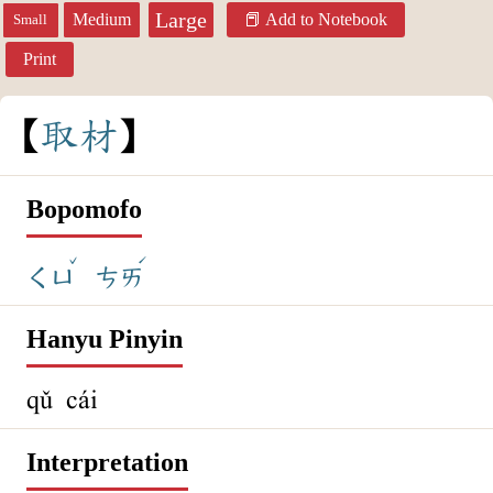
Large
Medium
Add to Notebook
Small
Print
取
材
Bopomofo
ˇ
ˊ
ㄑㄩ
ㄘㄞ
Hanyu Pinyin
qǔ cái
Interpretation