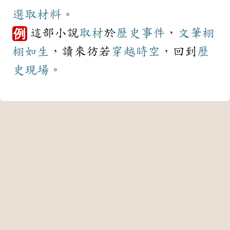
選取
材料
。
這部小說
取材
於
歷史
事件
，
文筆
栩
例
栩如生
，讀來彷若
穿越
時空
，回到
歷
史
現場
。