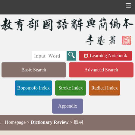
☰
Learning Notebook
Basic Search
Advanced Search
Bopomofo Index
Stroke Index
Radical Index
Appendix
Homepage
>
Dictionary Review
> 取材
:::