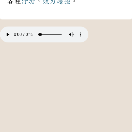
各種
汙垢
，
效力
超強
。