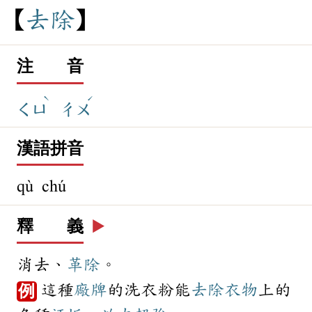
去
除
注 音
ˋ
ˊ
ㄑㄩ
ㄔㄨ
漢語拼音
qù chú
釋 義
▶️
消去、
革除
。
這種
廠牌
的洗衣粉能
去除
衣物
上的
例