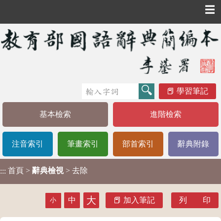
☰
學習筆記
基本檢索
進階檢索
注音索引
筆畫索引
部首索引
辭典附錄
首頁
>
辭典檢視
> 去除
:::
大
中
加入筆記
列 印
小