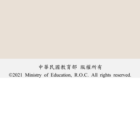
中華民國教育部 版權所有
©2021 Ministry of Education, R.O.C. All rights reserved.
︿
:::
個資法及隱私聲明
|
辭典公眾授權網
|
意見交流
|
網網相連
三峽總院區地址：新北市三峽區三樹路2號、
臺北院區地址：臺北市大安區和平東路一段179號、
回頂端
臺中院區地址：臺中市豐原區師範街67號