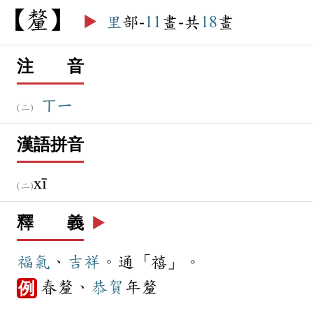
釐
▶️
里
部-
11
畫-共
18
畫
注 音
ㄒㄧ
漢語拼音
xī
釋 義
▶️
福氣
、
吉祥
。通「禧」。
春釐、
恭賀
年釐
例