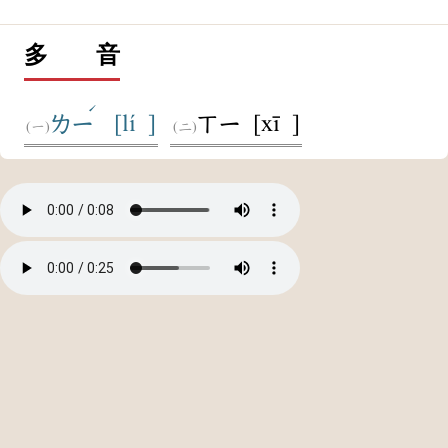
多 音
ˊ
[lí ]
[xī ]
ㄌㄧ
ㄒㄧ