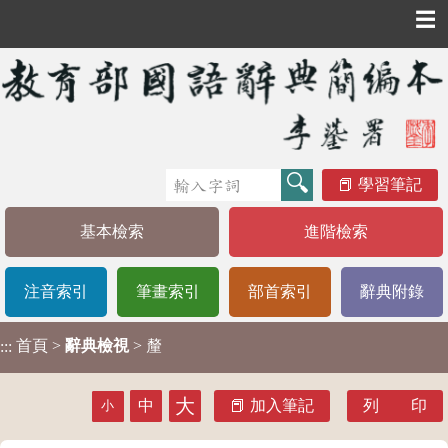
☰
學習筆記
基本檢索
進階檢索
注音索引
筆畫索引
部首索引
辭典附錄
首頁
>
辭典檢視
> 釐
:::
大
中
加入筆記
列 印
小