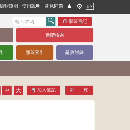
⚙️
編輯說明
使用說明
常見問題
👤
EN
學習筆記
進階檢索
引
部首索引
辭典附錄
大
中
加入筆記
列 印