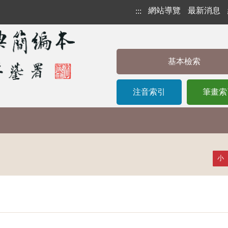
網站導覽
最新消息
:::
基本檢索
注音索引
筆畫索
小