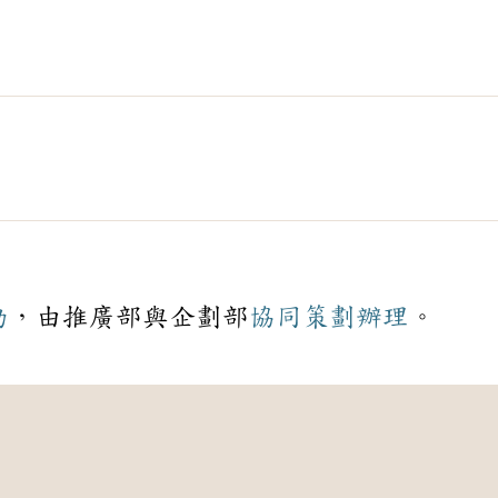
動
，由推廣部與企劃部
協同
策劃
辦理
。