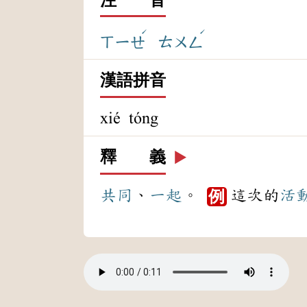
ˊ
ˊ
ㄒㄧㄝ
ㄊㄨㄥ
漢語拼音
xié tóng
釋 義
▶️
共同
、
一起
。
這次的
活
例