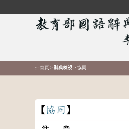
首頁
>
辭典檢視
> 協同
:::
協
同
注 音