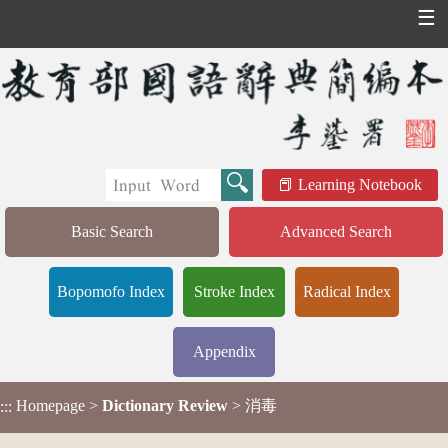
☰
Learning Notebook
Basic Search
Advanced Search
Bopomofo Index
Stroke Index
Radical Index
Appendix
Homepage
>
Dictionary Review
> 消毒
:::