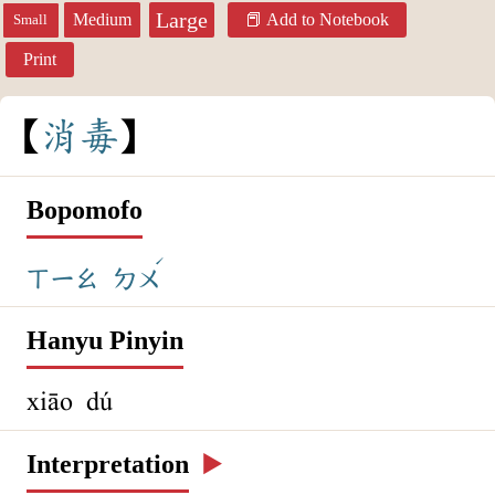
Large
Medium
Add to Notebook
Small
Print
消
毒
Bopomofo
ˊ
ㄒㄧㄠ
ㄉㄨ
Hanyu Pinyin
xiāo dú
Interpretation
▶️