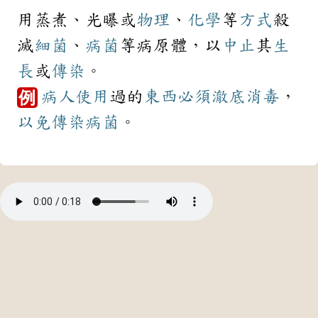
用蒸煮、光曝或
物理
、
化學
等
方式
殺
滅
細菌
、
病菌
等病原體，以
中止
其
生
長
或
傳染
。
病人
使用
過的
東西
必須
澈底
消毒
，
例
以免
傳染
病菌
。