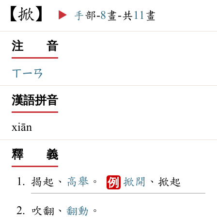
掀
▶️
手
部-
8
畫-共
11
畫
注 音
ㄒㄧㄢ
漢語拼音
xiān
釋 義
揭起、
高舉
。
掀開
、掀起
例
吹翻、
翻動
。