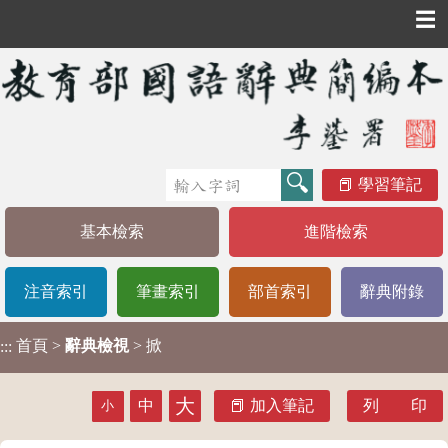
☰
學習筆記
基本檢索
進階檢索
注音索引
筆畫索引
部首索引
辭典附錄
首頁
>
辭典檢視
> 掀
:::
大
中
加入筆記
列 印
小