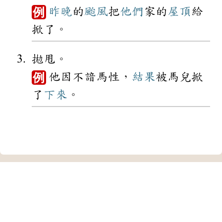
昨晚
的
颱風
把
他們
家的
屋頂
給
例
掀了。
拋甩。
他因不諳馬性，
結果
被馬兒掀
例
了
下來
。
中華民國教育部 版權所有