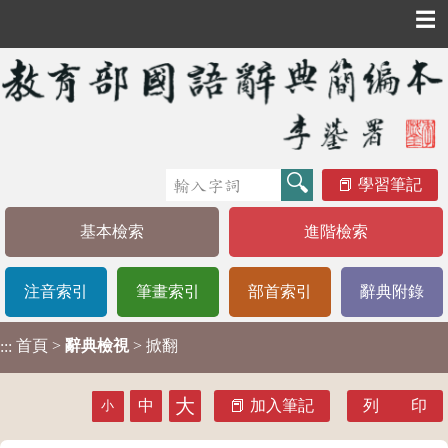
☰
學習筆記
基本檢索
進階檢索
注音索引
筆畫索引
部首索引
辭典附錄
首頁
>
辭典檢視
> 掀翻
:::
大
中
加入筆記
列 印
小