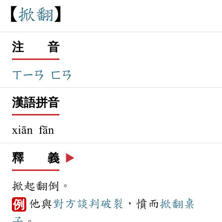
掀
翻
注 音
ㄒㄧㄢ
ㄈㄢ
漢語拼音
xiān fān
釋 義
▶️
掀起翻倒。
他與
對方
談判
破裂
，憤而
掀翻
桌
例
子
。