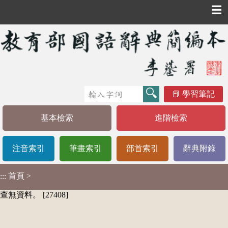
☰
學習筆記
基本檢索
進階檢索
注音索引
筆畫索引
部首索引
辭典附錄
首頁
>
:::
查無資料。 [27408]