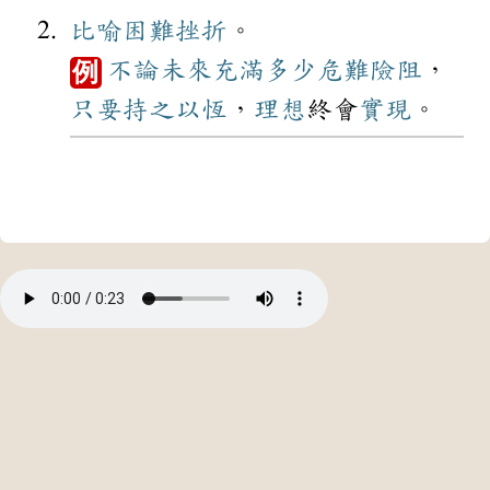
比喻
困難
挫折
。
不論
未來
充滿
多少
危難
險阻
，
例
只要
持之以恆
，
理想
終會
實現
。