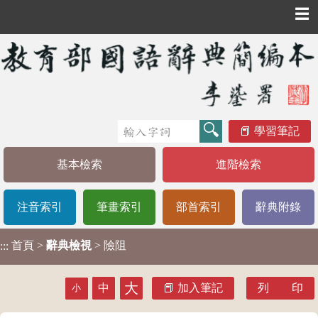
☰
學習筆記
基本檢索
進階檢索
注音索引
筆畫索引
部首索引
辭典附錄
首頁
>
辭典檢視
> 險阻
:::
大
中
加入筆記
列 印
小