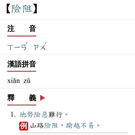
險
阻
注 音
ˇ
ˇ
ㄒㄧㄢ
ㄗㄨ
漢語拼音
xiǎn zǔ
釋 義
▶️
地勢
險惡
難行。
山路
險阻
，
踰越
不易
。
例