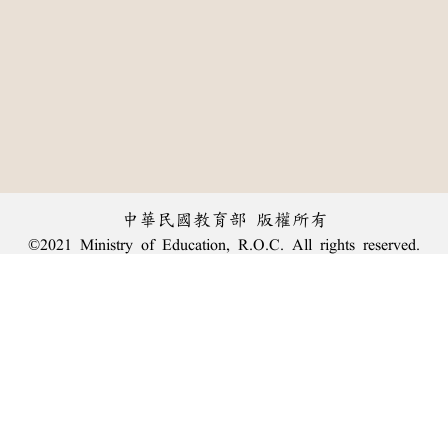
中華民國教育部 版權所有
©2021 Ministry of Education, R.O.C. All rights reserved.
︿
:::
個資法及隱私聲明
|
辭典公眾授權網
|
意見交流
|
網網相連
三峽總院區地址：新北市三峽區三樹路2號、
臺北院區地址：臺北市大安區和平東路一段179號、
回頂端