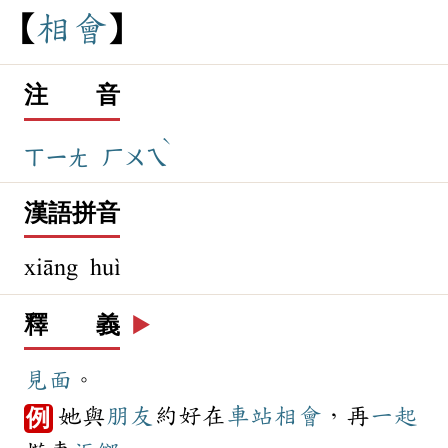
相
會
注 音
ˋ
ㄒㄧㄤ
ㄏㄨㄟ
漢語拼音
xiāng huì
釋 義
▶️
見面
。
她與
朋友
約好在
車站
相會
，再
一起
例