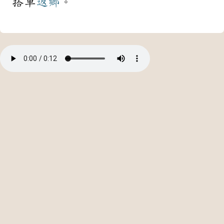
搭車
返鄉
。