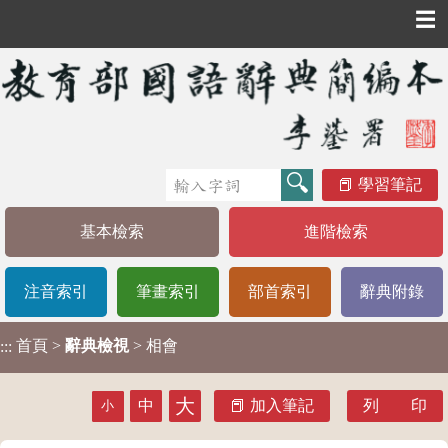
☰
學習筆記
基本檢索
進階檢索
注音索引
筆畫索引
部首索引
辭典附錄
首頁
>
辭典檢視
> 相會
:::
大
中
加入筆記
列 印
小