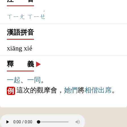
ˊ
ㄒㄧㄤ
ㄒㄧㄝ
漢語拼音
xiāng xié
釋 義
▶️
一起
、
一同
。
這次的觀摩會，
她們
將
相偕
出席
。
例