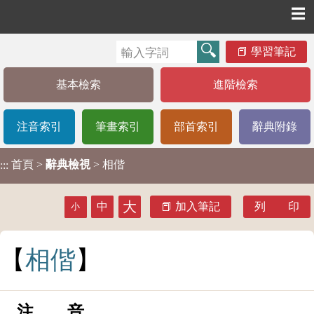
☰
學習筆記
基本檢索
進階檢索
注音索引
筆畫索引
部首索引
辭典附錄
首頁
>
辭典檢視
> 相偕
:::
大
中
加入筆記
列 印
小
相
偕
注 音