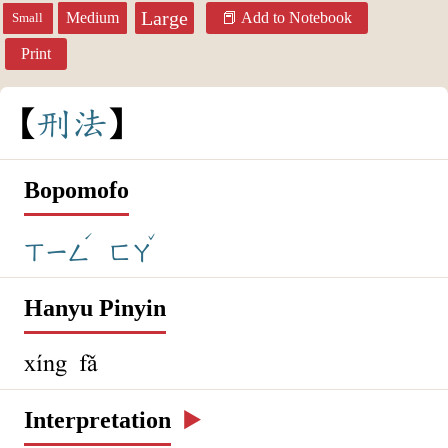
Large
Medium
Add to Notebook
Small
Print
刑
法
Bopomofo
ˊ
ˇ
ㄒㄧㄥ
ㄈㄚ
Hanyu Pinyin
xíng fǎ
Interpretation
▶️