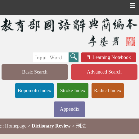
☰
Learning Notebook
Basic Search
Advanced Search
Bopomofo Index
Stroke Index
Radical Index
Appendix
Homepage
>
Dictionary Review
> 刑法
:::