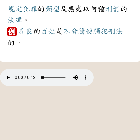
規定
犯罪
的
類型
及應處以何種
刑罰
的
法律
。
善良
的
百姓
是
不會
隨便
觸犯
刑法
例
的。