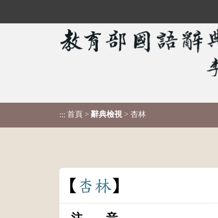
首頁
>
辭典檢視
> 杏林
:::
杏
林
注 音