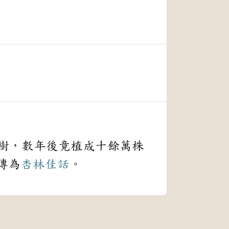
樹，數年後竟植成十餘萬株
傳為
杏林
佳話
。