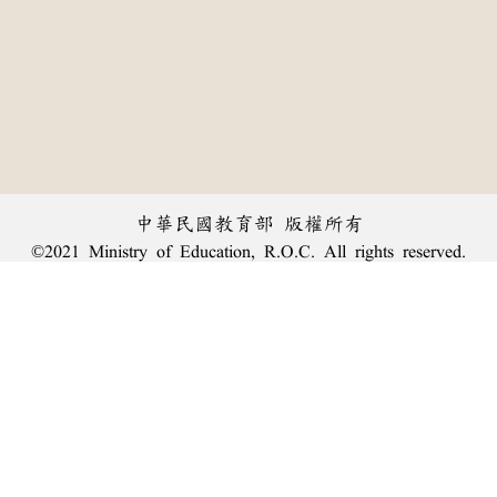
中華民國教育部 版權所有
©2021 Ministry of Education, R.O.C. All rights reserved.
︿
:::
個資法及隱私聲明
|
辭典公眾授權網
|
意見交流
|
網網相連
三峽總院區地址：新北市三峽區三樹路2號、
臺北院區地址：臺北市大安區和平東路一段179號、
回頂端
臺中院區地址：臺中市豐原區師範街67號