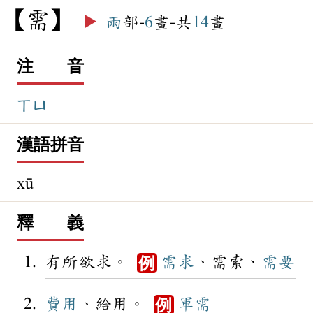
需
▶️
雨
部-
6
畫-共
14
畫
注 音
ㄒㄩ
漢語拼音
xū
釋 義
有所欲求。
需求
、需索、
需要
例
費用
、給用。
軍需
例