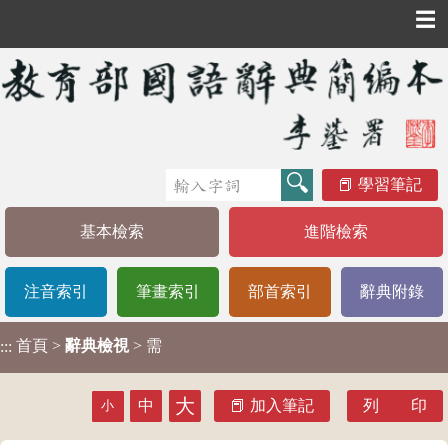
☰
學習筆記
基本檢索
進階檢索
注音索引
筆畫索引
部首索引
辭典附錄
首頁
>
辭典檢視
> 需
:::
大
中
加入筆記
列 印
小