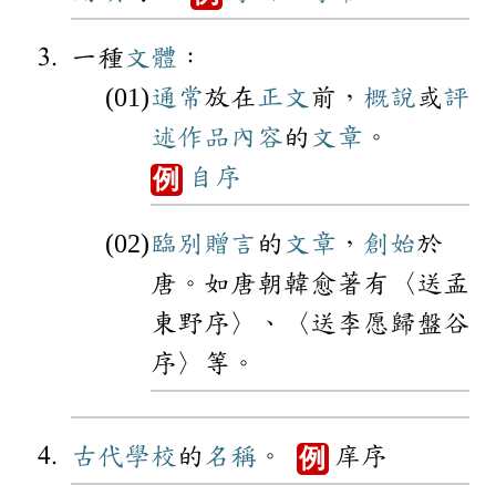
一種
文體
：
通常
放在
正文
前，
概說
或
評
述
作品
內容
的
文章
。
自序
例
臨別
贈言
的
文章
，
創始
於
唐。如唐朝韓愈著有〈送孟
東野序〉、〈送李愿歸盤谷
序〉等。
古代
學校
的
名稱
。
庠序
例