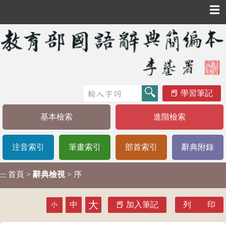
☰
學習筆記
基本檢索
進階檢索
注音索引
筆畫索引
部首索引
辭典附錄
首頁
>
辭典檢視
> 序
:::
大
中
加入筆記
列 印
小