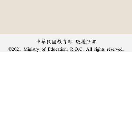
中華民國教育部 版權所有
©2021 Ministry of Education, R.O.C. All rights reserved.
︿
:::
個資法及隱私聲明
|
辭典公眾授權網
|
意見交流
|
網網相連
三峽總院區地址：新北市三峽區三樹路2號、
臺北院區地址：臺北市大安區和平東路一段179號、
回頂端
臺中院區地址：臺中市豐原區師範街67號
電話總機：
(02)7740-7890
、
傳真：(02)7740-7064、
TANet VoIP：9009-7890
線上人數: 2707