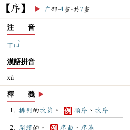
序
▶️
广
部-
4
畫-共
7
畫
注 音
ˋ
ㄒㄩ
漢語拼音
xù
釋 義
▶️
排列
的
次第
。
順序
、
次序
例
開頭
的。
序曲
、
序幕
例