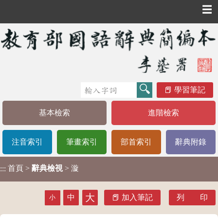
☰
學習筆記
基本檢索
進階檢索
注音索引
筆畫索引
部首索引
辭典附錄
首頁
>
辭典檢視
> 漩
:::
大
中
加入筆記
列 印
小