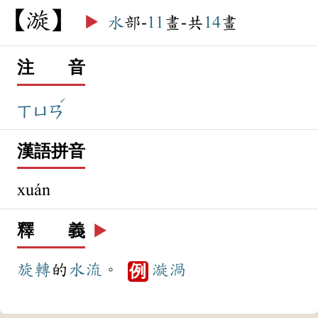
漩
▶️
水
部-
11
畫-共
14
畫
注 音
ˊ
ㄒㄩㄢ
漢語拼音
xuán
釋 義
▶️
旋轉
的
水流
。
漩渦
例