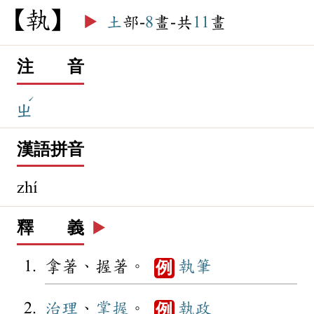
執
▶️
土
部-
8
畫-共
11
畫
注 音
ˊ
ㄓ
漢語拼音
zhí
釋 義
▶️
拿著、握著。
執筆
例
治理
、
掌握
。
執政
例