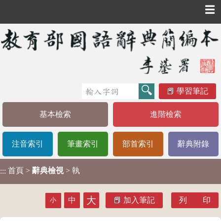
☰
學習筆記
基本檢索
進階檢索
注音索引
筆畫索引
部首索引
辭典附錄
首頁
>
辭典檢視
> 執
:::
大
中
加入筆記
列 印
小