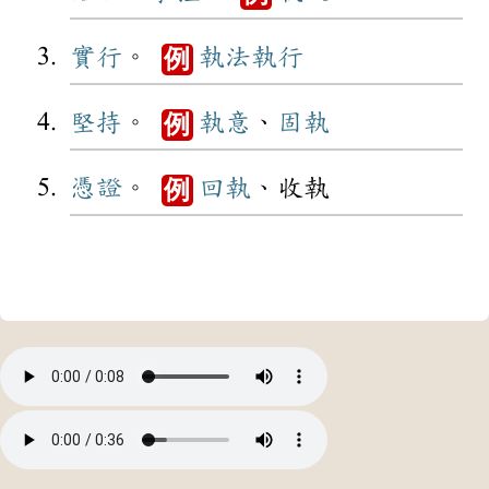
實行
。
執法
執行
例
堅持
。
執意
、
固執
例
憑證
。
回執
、收執
例