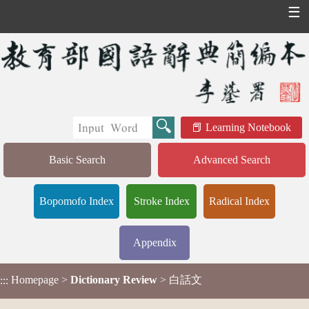
☰
Learning Notebook
Basic Search
Advanced Search
Bopomofo Index
Stroke Index
Radical Index
Appendix
Homepage
>
Dictionary Review
> 白話文
:::