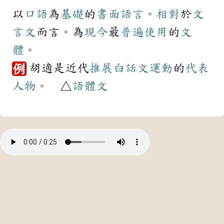
以
口語
為
基礎
的
書面
語言
。
相對
於
文
言文
而言。為
現今
最
普遍
使用
的
文
體
。
胡適是近代
推展
白話文
運動
的
代表
例
人物
。 △
語體文