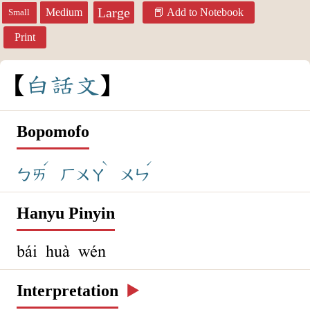
Large
Medium
Add to Notebook
Small
Print
白
話
文
Bopomofo
ˊ
ˋ
ˊ
ㄅㄞ
ㄏㄨㄚ
ㄨㄣ
Hanyu Pinyin
bái huà wén
Interpretation
▶️