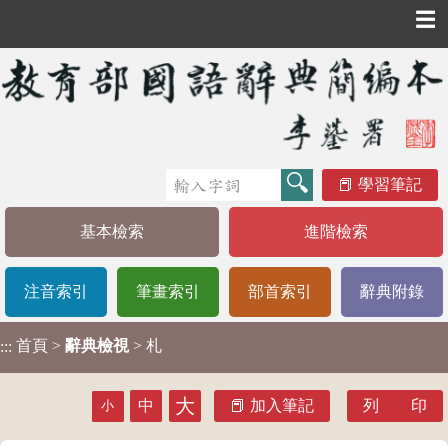
☰
學習筆記
基本檢索
進階檢索
注音索引
筆畫索引
部首索引
辭典附錄
首頁
>
辭典檢視
> 札
:::
大
中
加入筆記
列 印
小