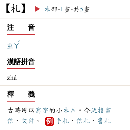
札
▶️
木
部-
1
畫-共
5
畫
注 音
ˊ
ㄓㄚ
漢語拼音
zhá
釋 義
古時用以
寫字
的小
木片
。今
泛指
書
信
、
文件
。
手札
、
信札
、
書札
例