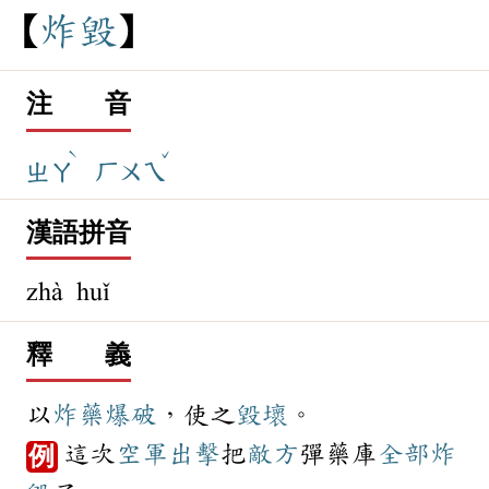
炸
毀
注 音
ˋ
ˇ
ㄓㄚ
ㄏㄨㄟ
漢語拼音
zhà huǐ
釋 義
以
炸藥
爆破
，使之
毀壞
。
這次
空軍
出擊
把
敵方
彈藥庫
全部
炸
例