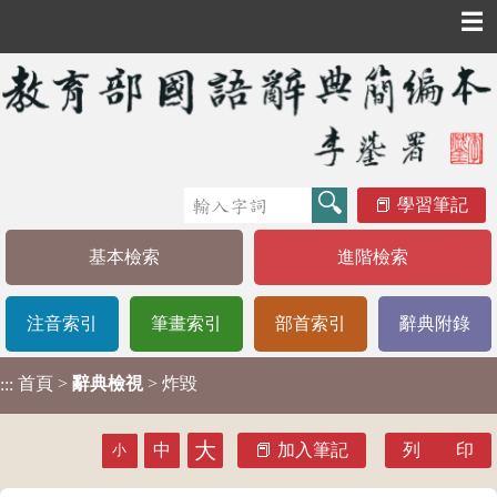
☰
學習筆記
基本檢索
進階檢索
注音索引
筆畫索引
部首索引
辭典附錄
首頁
>
辭典檢視
> 炸毀
:::
大
中
加入筆記
列 印
小