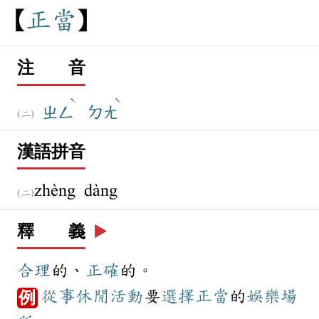
正
當
注 音
ˋ
ˋ
ㄓㄥ
ㄉㄤ
漢語拼音
zhèng dàng
釋 義
▶️
合理
的、
正確
的。
從事
休閒活動
要
選擇
正當
的
娛樂場
例