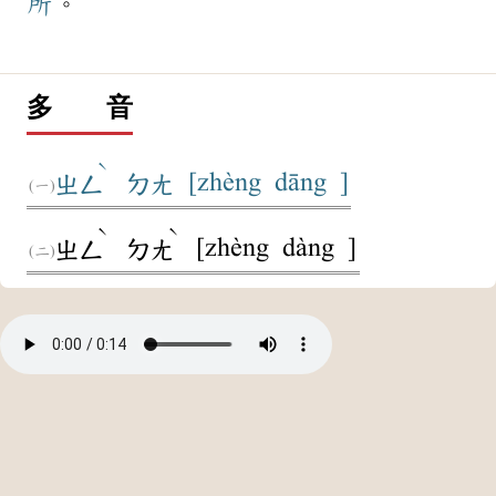
所
。
多 音
ˋ
[zhèng dāng ]
ㄓㄥ
ㄉㄤ
ˋ
ˋ
[zhèng dàng ]
ㄓㄥ
ㄉㄤ