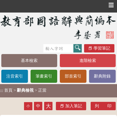
☰
學習筆記
基本檢索
進階檢索
注音索引
筆畫索引
部首索引
辭典附錄
首頁
>
辭典檢視
> 正當
:::
大
中
加入筆記
列 印
小