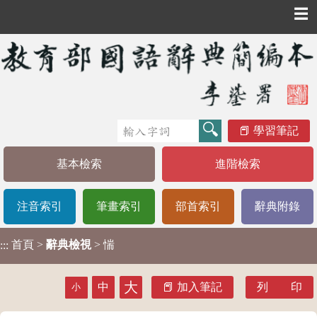
☰
學習筆記
基本檢索
進階檢索
注音索引
筆畫索引
部首索引
辭典附錄
首頁
>
辭典檢視
> 惴
:::
大
中
加入筆記
列 印
小