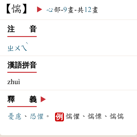
惴
▶️
心
部-
9
畫-共
12
畫
注 音
ˋ
ㄓㄨㄟ
漢語拼音
zhuì
釋 義
▶️
憂慮
、
恐懼
。
惴懼、惴慄、惴惴
例