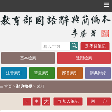
☰
學習筆記
基本檢索
進階檢索
注音索引
筆畫索引
部首索引
辭典附錄
首頁
>
辭典檢視
> 裝訂
:::
大
中
加入筆記
列 印
小