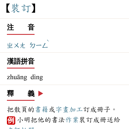
裝
訂
注 音
ˋ
ㄓㄨㄤ
ㄉㄧㄥ
漢語拼音
zhuāng dìng
釋 義
▶️
把散頁的
書籍
或
字畫
加工
訂成冊子。
小明把他的書法
作業
裝訂成冊送給
例