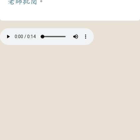
老師
批閱
。