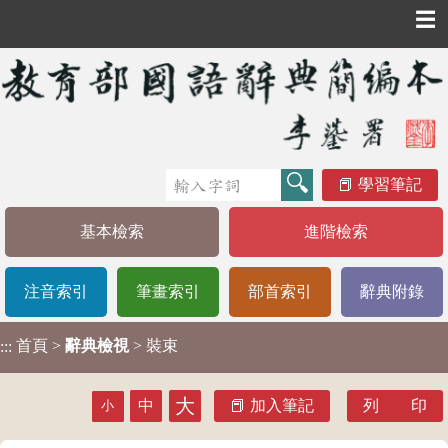
☰
學習筆記
基本檢索
進階檢索
注音索引
筆畫索引
部首索引
辭典附錄
首頁
>
辭典檢視
> 裝束
:::
大
中
加入筆記
列 印
小