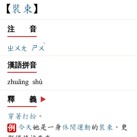
裝
束
注 音
ˋ
ㄓㄨㄤ
ㄕㄨ
漢語拼音
zhuāng shù
釋 義
▶️
穿著
打扮
。
今天
她是一身
休閒
運動
的
裝束
，更
例