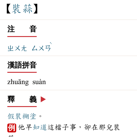
裝
蒜
注 音
ˋ
ㄓㄨㄤ
ㄙㄨㄢ
漢語拼音
zhuāng suàn
釋 義
▶️
假裝
糊塗
。
他早
知道
這檔子事，卻在那兒裝
例