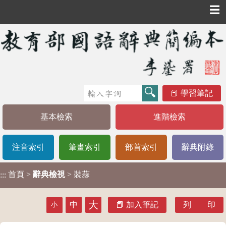
☰
學習筆記
基本檢索
進階檢索
注音索引
筆畫索引
部首索引
辭典附錄
首頁
>
辭典檢視
> 裝蒜
:::
大
中
加入筆記
列 印
小