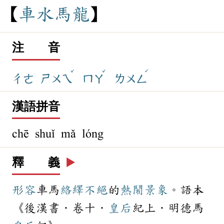
車
水
馬
龍
注 音
ˇ
ˇ
ˊ
ㄔㄜ
ㄕㄨㄟ
ㄇㄚ
ㄌㄨㄥ
漢語拼音
chē shuǐ mǎ lóng
釋 義
▶️
形容
車馬
絡繹不絕
的
熱鬧
景象
。語本
《後漢書．卷十．
皇后
紀上．明德馬