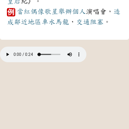
皇后
紀》。
當紅
偶像
歌星
舉辦
個人
演唱會，
造
例
成
鄰近
地區
車水馬龍
，
交通
阻塞
。