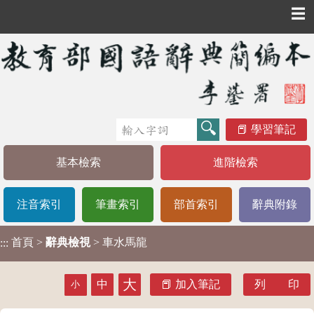
☰
學習筆記
基本檢索
進階檢索
注音索引
筆畫索引
部首索引
辭典附錄
首頁
>
辭典檢視
> 車水馬龍
:::
大
中
加入筆記
列 印
小