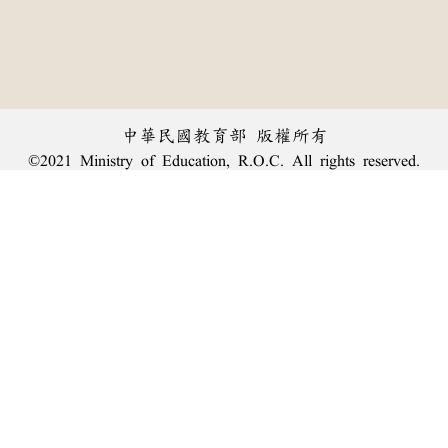
中華民國教育部 版權所有
©2021 Ministry of Education, R.O.C. All rights reserved.
︿
:::
個資法及隱私聲明
|
辭典公眾授權網
|
意見交流
|
網網相連
三峽總院區地址：新北市三峽區三樹路2號、
臺北院區地址：臺北市大安區和平東路一段179號、
回頂端
臺中院區地址：臺中市豐原區師範街67號
電話總機：
(02)7740-7890
、
傳真：(02)7740-7064、
TANet VoIP：9009-7890
線上人數: 1822